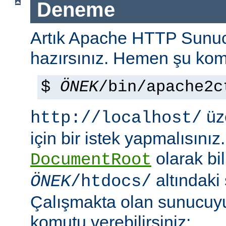
Deneme
Artık Apache HTTP Sun
hazırsınız. Hemen şu kom
$
ÖNEK
/bin/apache2c
üze
http://localhost/
için bir istek yapmalısınız
olarak bi
DocumentRoot
altındaki
ÖNEK
/htdocs/
Çalışmakta olan sunucu
komutu verebilirsiniz: