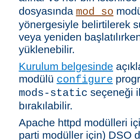
dosyasında
modü
mod_so
yönergesiyle belirtilerek 
veya yeniden başlatılırk
yüklenebilir.
Kurulum belgesinde
açıkl
modülü
prog
configure
seçeneği i
mods-static
bırakılabilir.
Apache httpd modülleri içi
parti modüller için) DSO d