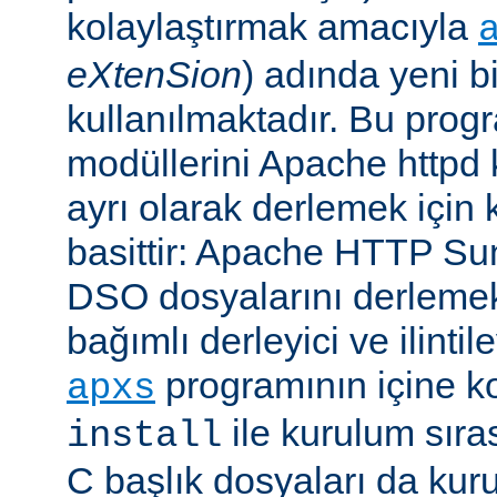
kolaylaştırmak amacıyla
eXtenSion
) adında yeni b
kullanılmaktadır. Bu pro
modüllerini Apache httpd
ayrı olarak derlemek için ku
basittir: Apache HTTP Su
DSO dosyalarını derlemek
bağımlı derleyici ve ilintil
programının içine k
apxs
ile kurulum sır
install
C başlık dosyaları da kur