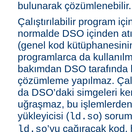
bulunarak çözümlenebilir.
Çalıştırılabilir program iç
normalde DSO içinden atı
(genel kod kütüphanesini
programlarca da kullanılm
bakımdan DSO tarafında b
çözümleme yapılmaz. Çalış
da DSO’daki simgeleri k
uğraşmaz, bu işlemlerde
yükleyicisi (
) sorum
ld.so
’yu çağıracak kod, he
ld.so