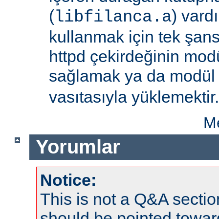
(
) vard
libfilanca.a
kullanmak için tek şan
httpd çekirdeğinin modü
sağlamak ya da modü
vasıtasıyla yüklemektir.
Me
Yorumlar
Notice:
This is not a Q&A sect
should be pointed towar