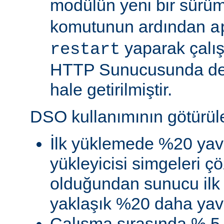
modülün yeni bir sürü
komutunun ardından
a
yaparak çalı
restart
HTTP Sunucusunda de
hale getirilmiştir.
DSO kullanımının götürüler
İlk yüklemede %20 yav
yükleyicisi simgeleri
olduğundan sunucu ilk 
yaklaşık %20 daha yava
Çalışma sırasında % 5