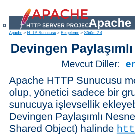
Apache 
Apache
>
HTTP Sunucusu
>
Belgeleme
>
Sürüm 2.4
Devingen Paylaşımlı
Mevcut Diller:
e
Apache HTTP Sunucusu mod
olup, yönetici sadece bir g
sunucuya işlevsellik ekleyebi
Devingen Paylaşımlı Nesne
Shared Object) halinde
htt