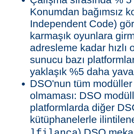
Konumdan bağımsız kod
Independent Code) göre
karmaşık oyunlara gir
adresleme kadar hızlı
sunucu bazı platformla
yaklaşık %5 daha yavaş 
DSO'nun tüm modüller 
olmaması: DSO modülle
platformlarda diğer DS
kütüphanelerle ilintile
) DSO meka
lfilanca