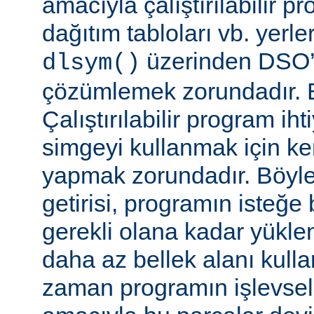
amacıyla çalıştırılabilir 
dağıtım tabloları vb. yerl
üzerinden DSO’d
dlsym()
çözümlemek zorundadır. B
Çalıştırılabilir program i
simgeyi kullanmak için k
yapmak zorundadır. Böyl
getirisi, programın isteğe 
gerekli olana kadar yükl
daha az bellek alanı kullan
zaman programın işlevsell