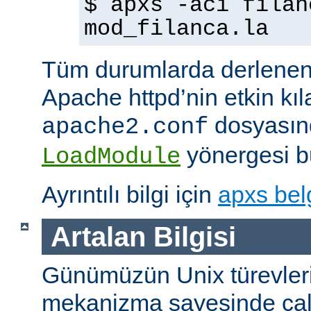
$ apxs -aci filan
mod_filanca.la
Tüm durumlarda derlenen
Apache httpd’nin etkin kıl
dosyasınd
apache2.conf
yönergesi bu
LoadModule
Ayrıntılı bilgi için
apxs bel
Artalan Bilgisi
Günümüzün Unix türevleri
mekanizma sayesinde çalışt