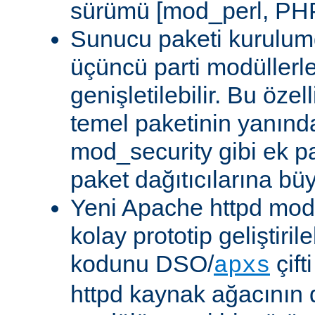
sürümü [mod_perl, PHP
Sunucu paketi kurulum
üçüncü parti modüllerl
genişletilebilir. Bu özel
temel paketinin yanın
mod_security gibi ek pa
paket dağıtıcılarına bü
Yeni Apache httpd modü
kolay prototip geliştiri
kodunu DSO/
çift
apxs
httpd kaynak ağacının 