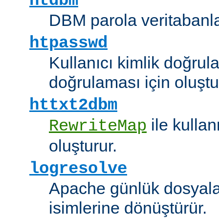
htdbm
DBM parola veritabanlar
htpasswd
Kullanıcı kimlik doğrul
doğrulaması için oluştu
httxt2dbm
ile kulla
RewriteMap
oluşturur.
logresolve
Apache günlük dosyalar
isimlerine dönüştürür.