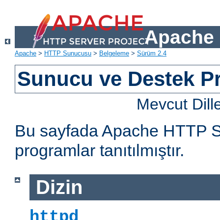
Apache 
Apache
>
HTTP Sunucusu
>
Belgeleme
>
Sürüm 2.4
Sunucu ve Destek Pr
Mevcut Dill
Bu sayfada Apache HTTP Sun
programlar tanıtılmıştır.
Dizin
httpd