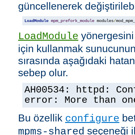
güncellenerek değiştirilebil
LoadModule
mpm_prefork_module
 modules
/
mod_mpm
yönergesini
LoadModule
için kullanmak sunucunun
sırasında aşağıdaki hata
sebep olur.
AH00534: httpd: Con
error: More than on
Bu özellik
bet
configure
seçeneği ile
mpms-shared