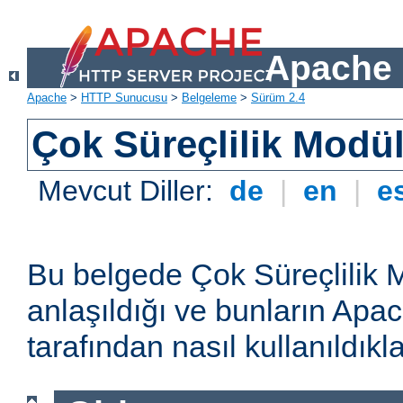
Apache 
Apache
>
HTTP Sunucusu
>
Belgeleme
>
Sürüm 2.4
Çok Süreçlilik Modül
Mevcut Diller:
de
|
en
|
e
Bu belgede Çok Süreçlilik 
anlaşıldığı ve bunların A
tarafından nasıl kullanıldıkla