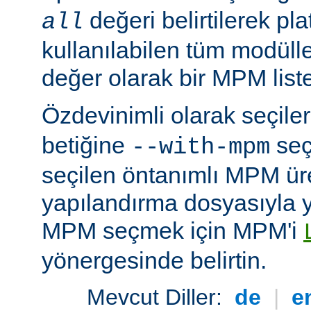
değeri belirtilerek pla
all
kullanılabilen tüm modüller
değer olarak bir MPM listesi
Özdevinimli olarak seçil
betiğine
seç
--with-mpm
seçilen öntanımlı MPM ür
yapılandırma dosyasıyla yü
MPM seçmek için MPM'i
yönergesinde belirtin.
Mevcut Diller:
de
|
e