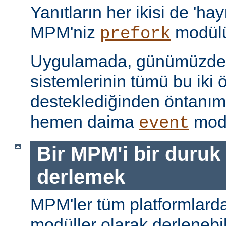
Yanıtların her ikisi de 'hay
MPM'niz
modülü
prefork
Uygulamada, günümüzdeki
sistemlerinin tümü bu iki ö
desteklediğinden öntanı
hemen daima
modü
event
Bir MPM'i bir duruk
derlemek
MPM'ler tüm platformlarda
modüller olarak derlenebi