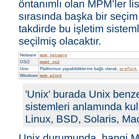
öntanımlı olan MPM’ler li
sırasında başka bir seçi
takdirde bu işletim siste
seçilmiş olacaktır.
Netware
mpm_netware
OS/2
mpmt_os2
Unix
Platformun yapabildiklerine bağlı olarak,
prefork
Windows
mpm_winnt
'Unix' burada Unix benze
sistemleri anlamında kull
Linux, BSD, Solaris, Ma
Unix durumunda, hangi M